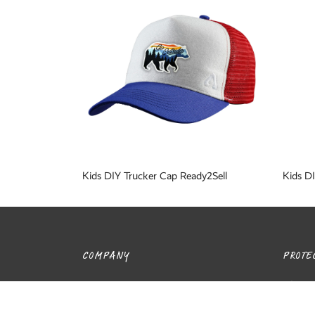
Kids DIY Trucker Cap Ready2Sell
Kids DI
COMPANY
PROTEC
Wir sin
P.A.C. Story
familie
Händler finden