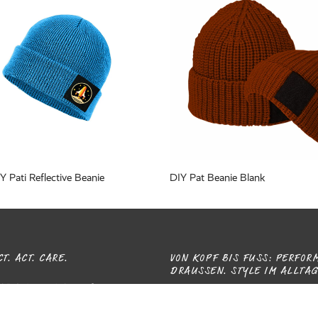
Y Pati Reflective Beanie
DIY Pat Beanie Blank
T. ACT. CARE.
VON KOPF BIS FUSS: PERFORM
RAUSSEN. STYLE IM ALLTAG.
d P.A.C. aus Schweinfurt – ein
Angefangen hat alles mit dem P.A
ngeführtes Label, das mit