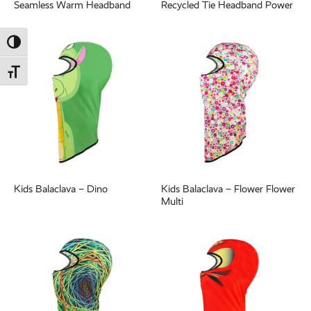
Seamless Warm Headband
Recycled Tie Headband Power
Umschalten auf hohe Kontraste
Schrift vergrößern
Kids Balaclava – Dino
Kids Balaclava – Flower Flower
Multi