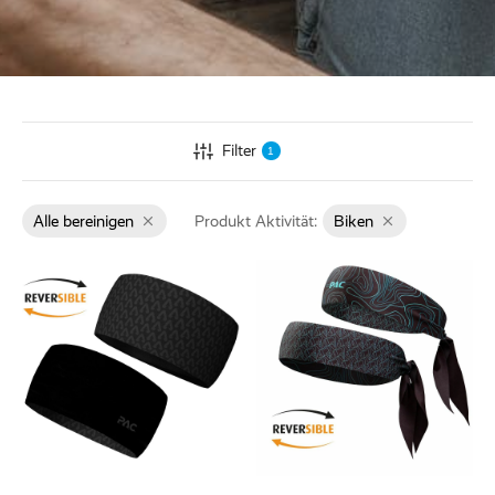
ed Fleece
Off
breaker
Filter
1
Alle bereinigen
Produkt Aktivität:
Biken