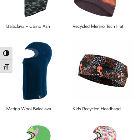
Balaclava – Camo Ash
Recycled Merino Tech Hat
Umschalten auf hohe Kontraste
Schrift vergrößern
Merino Wool Balaclava
Kids Recycled Headband