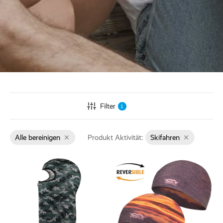
ed Fleece
Off
breaker
Filter
1
Alle bereinigen
Produkt Aktivität:
Skifahren