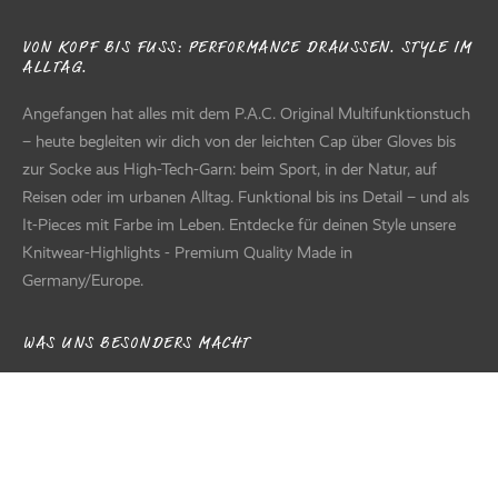
VON KOPF BIS FUSS: PERFORMANCE DRAUSSEN. STYLE IM AL
LTAG.
Angefangen hat alles mit dem P.A.C. Original Multifunktionstuch
– heute begleiten wir dich von der leichten Cap über Gloves bis
zur Socke aus High-Tech-Garn: beim Sport, in der Natur, auf
Reisen oder im urbanen Alltag. Funktional bis ins Detail – und als
It-Pieces mit Farbe im Leben. Entdecke für deinen Style unsere
Knitwear-Highlights - Premium Quality Made in
Germany/Europe.
WAS UNS BESONDERS MACHT
Als moderner deutscher Familienbetrieb verbinden wir
Verantwortung und Innovation. Masche für Masche entstehen
mit echter Handwerksqualität Textilaccessoires, die einfach mehr
können – und bei denen dein Wohlfühlfaktor fest eingewebt ist.
FILTER