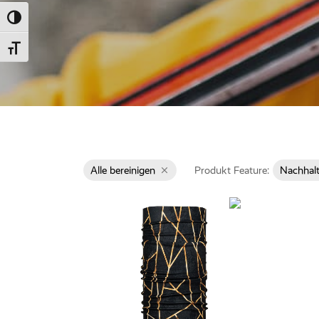
Umschalten auf hohe Kontraste
Schrift vergrößern
Alle bereinigen
Produkt Feature:
Nachhalt