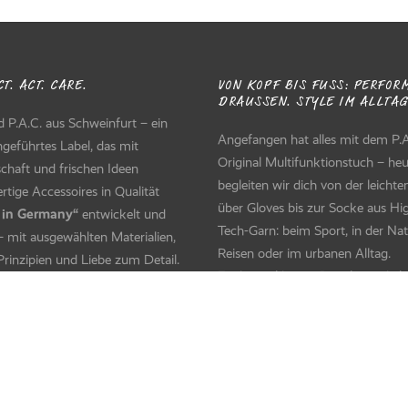
T. ACT. CARE.
VON KOPF BIS FUSS: PERFORM
RAUSSEN. STYLE IM ALLTAG.
d P.A.C. aus Schweinfurt – ein
Angefangen hat alles mit dem P.A
ngeführtes Label, das mit
Original Multifunktionstuch – he
chaft und frischen Ideen
begleiten wir dich von der leicht
tige Accessoires in Qualität
über Gloves bis zur Socke aus Hi
 in Germany“
entwickelt und
Tech-Garn: beim Sport, in der Nat
 – mit ausgewählten Materialien,
Reisen oder im urbanen Alltag.
Prinzipien und Liebe zum Detail.
Funktional bis ins Detail – und als 
Pieces mit Farbe im Leben. Entde
Mission ist es, dich zu großen
deinen Style unsere Knitwear-Hig
inen Abenteuern zu inspirieren,
- Premium Quality Made in
ptimal vor Wind & Wetter zu
Germany/Europe.
n und dabei stilsicher zu
en – mit Anspruch an