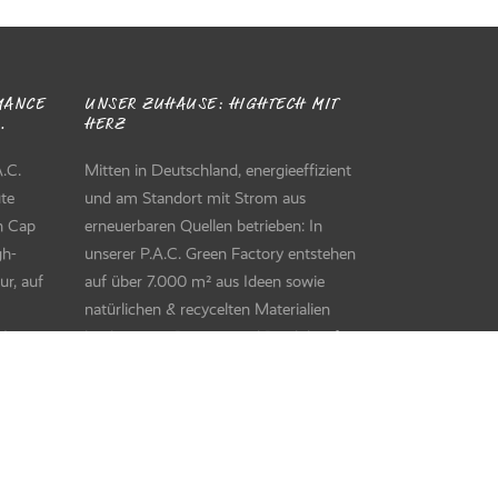
ANCE D
UNSER ZUHAUSE: HIGHTECH MIT
HERZ
.C.
Mitten in Deutschland, energieeffizient
ute
und am Standort mit Strom aus
en Cap
erneuerbaren Quellen betrieben: In
gh-
unserer P.A.C. Green Factory entstehen
ur, auf
auf über 7.000 m² aus Ideen sowie
natürlichen & recycelten Materialien
It-
hochwertige Designs und Produkte für
cke für
den Handel – von der Entwicklung über
hlights
Textildruck und Näherei bis zur
modernen Logistik. Hinter all dem steht
ein diverses Team voller Kreativität,
Können und Herzblut.