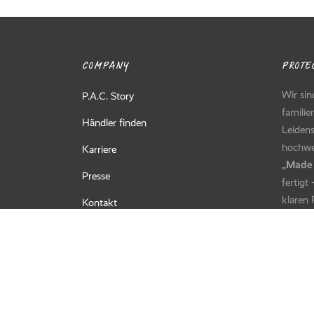
COMPANY
PROTEC
Wir sin
P.A.C. Story
familie
Händler finden
Leidens
hochwer
Karriere
„Made
Presse
fertigt
klaren 
Kontakt
FAQ’s
Unsere 
und kle
dich o
schütze
begleit