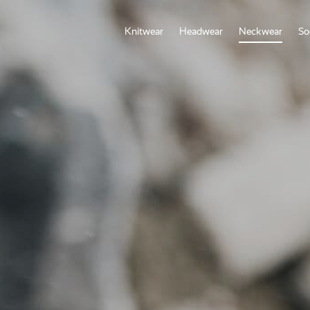
Knitwear
Headwear
Neckwear
So