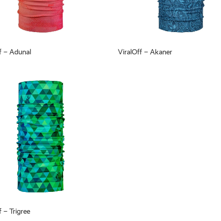
f – Adunal
ViralOff – Akaner
f – Trigree