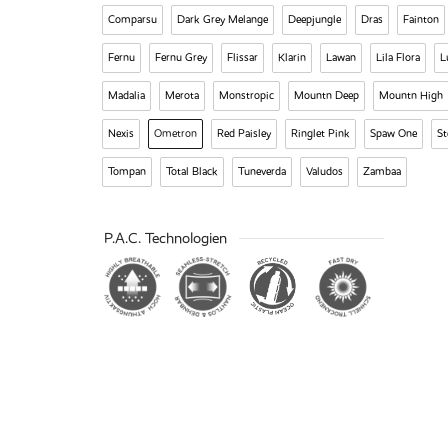
Comparsu
Dark Grey Melange
Deepjungle
Dras
Fainton
Fernu
Fernu Grey
Flissar
Klarin
Lawan
Lila Flora
L
Madalia
Merota
Monstropic
Mountn Deep
Mountn High
Nexis
Ometron
Red Paisley
Ringlet Pink
Spaw One
St
Tompan
Total Black
Tuneverda
Valudos
Zambaa
P.A.C. Technologien