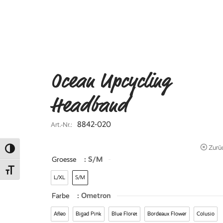
Ocean Upcycling
Headband
8842-020
Art.-Nr.:
Zurü
Umschalten auf hohe Kontraste
Groesse
: S/M
Schrift vergrößern
L/XL
S/M
Farbe
: Ometron
Afleo
Bigad Pink
Blue Floret
Bordeaux Flower
Colusio