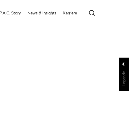
P.A.C. Story
News & Insights
Karriere
Legende
Legende