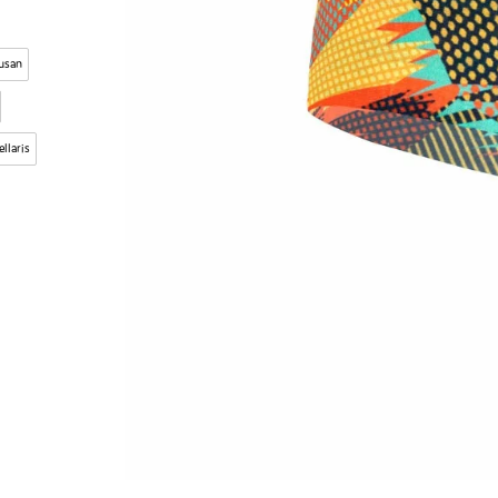
usan
ellaris