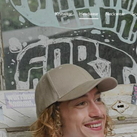
Knitwear
Headwear
Neckwear
So