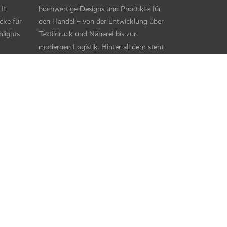
It-
hochwertige Designs und Produkte für
cke für
den Handel – von der Entwicklung über
hlights
Textildruck und Näherei bis zur
modernen Logistik. Hinter all dem steht
ein diverses Team voller Kreativität,
Können und Herzblut.
etrieb
d
ualität
r
.