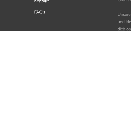
Kontakt
FAQ’s
Unsere 
und kle
dich o
schütze
begleit
Verantw
TOGET