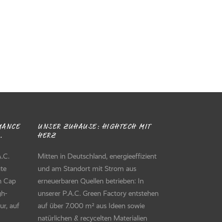
ANCE D
UNSER ZUHAUSE: HIGHTECH MIT
HERZ
.C.
Mitten in Deutschland, energieeffizient
ute
und am Standort mit Strom aus
en Cap
erneuerbaren Quellen betrieben: In
gh-
unserer P.A.C. Green Factory entstehen
ur, auf
auf über 7.000 m² aus Ideen sowie
natürlichen & recycelten Materialien