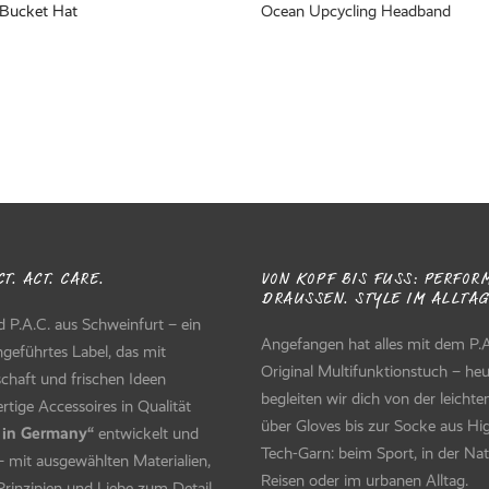
 Bucket Hat
Ocean Upcycling Headband
T. ACT. CARE.
VON KOPF BIS FUSS: PERFORM
RAUSSEN. STYLE IM ALLTAG.
d P.A.C. aus Schweinfurt – ein
Angefangen hat alles mit dem P.A
ngeführtes Label, das mit
Original Multifunktionstuch – he
chaft und frischen Ideen
begleiten wir dich von der leicht
tige Accessoires in Qualität
über Gloves bis zur Socke aus Hi
 in Germany“
entwickelt und
Tech-Garn: beim Sport, in der Nat
 – mit ausgewählten Materialien,
Reisen oder im urbanen Alltag.
Prinzipien und Liebe zum Detail.