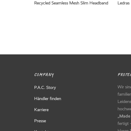
Recycled Seamless Mesh Slim Headband
Ledras
COMPANY
PROTEC
Wir sin
P.A.C. Story
familie
Händler finden
Leidens
hochwer
Karriere
„Made
Presse
fertigt
klaren 