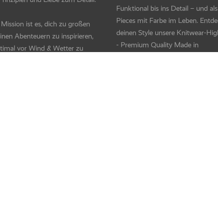
Funktional bis ins Detail – und als 
Pieces mit Farbe im Leben. Entde
Mission ist es, dich zu großen
deinen Style unsere Knitwear-Hig
inen Abenteuern zu inspirieren,
- Premium Quality Made in
ptimal vor Wind & Wetter zu
Germany/Europe.
n und dabei stilsicher zu
en – mit Anspruch an
ortung und fairen Standards.
WAS UNS BESONDERS MACHT
Als moderner deutscher Familienb
HER WE DISCOVER!
verbinden wir Verantwortung un
Innovation. Masche für Masche
entstehen mit echter Handwerksq
Textilaccessoires, die einfach meh
können – und bei denen dein
Wohlfühlfaktor fest eingewebt ist