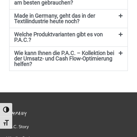
am besten gebrauchen?
ed Fleece
Made in Germany, geht das in der
Off
Textilindustrie heute noch?
Welche Produktvarianten gibt es von
breaker
P.A.C.?
Wie kann Ihnen die P.A.C. – Kollektion bei
der Umsatz- und Cash Flow-Optimierung
helfen?
Umschalten auf hohe Kontraste
COMPANY
Schrift vergrößern
P.A.C. Story