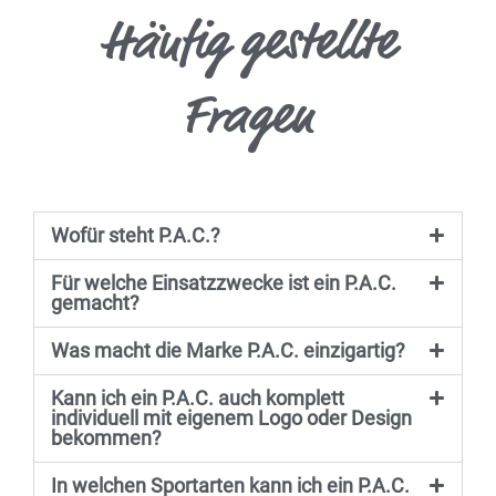
n
less Headband
 Upcycling Hat & Beanie
loft
yle
n
o Cell Wool Pro +
loft
yle
 & Inline Alle Produkte
o Technical Pro
ng Ultralight Speed
o Short Cool
 Socks
Häufig gestellte
Power Headband
efunktion
hren
o Fleece
erabweisend
hren
o Touring
Fragen
ern
o Nature
efunktion
ern
o Tech
no Wool
Wofür steht P.A.C.?
 Mask
Für welche Einsatzzwecke ist ein P.A.C.
gemacht?
n Upcycling
Was macht die Marke P.A.C. einzigartig?
nal
Kann ich ein P.A.C. auch komplett
led Fleece
individuell mit eigenem Logo oder Design
bekommen?
ctor
In welchen Sportarten kann ich ein P.A.C.