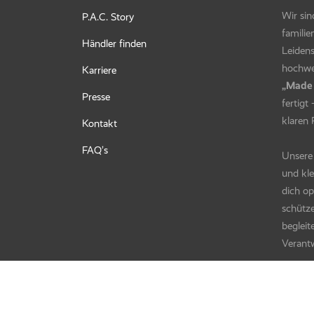
Wir sin
P.A.C. Story
familie
Händler finden
Leidens
hochwer
Karriere
„Made
Presse
fertigt
klaren 
Kontakt
FAQ’s
Unsere 
und kle
dich o
schütze
begleit
Verantw
TOGET