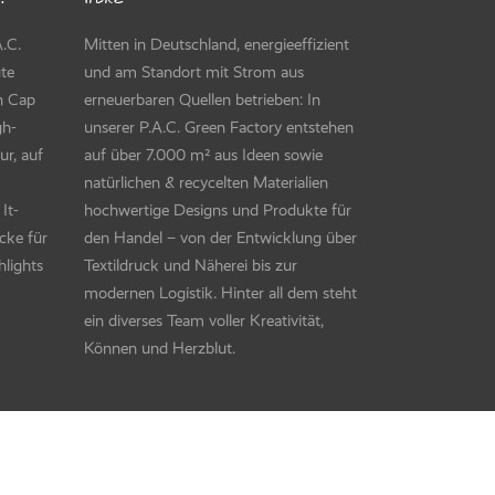
.C.
Mitten in Deutschland, energieeffizient
ute
und am Standort mit Strom aus
en Cap
erneuerbaren Quellen betrieben: In
gh-
unserer P.A.C. Green Factory entstehen
ur, auf
auf über 7.000 m² aus Ideen sowie
natürlichen & recycelten Materialien
It-
hochwertige Designs und Produkte für
cke für
den Handel – von der Entwicklung über
hlights
Textildruck und Näherei bis zur
modernen Logistik. Hinter all dem steht
ein diverses Team voller Kreativität,
Können und Herzblut.
etrieb
d