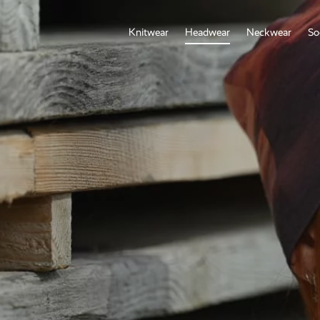
Knitwear
Headwear
Neckwear
So