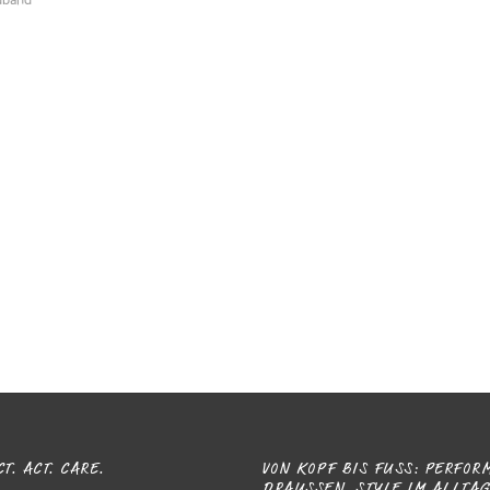
T. ACT. CARE.
VON KOPF BIS FUSS: PERFORM
RAUSSEN. STYLE IM ALLTAG.