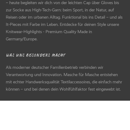
– heute begleiten wir dich von der leichten Cap über Gloves bis
zur Socke aus High-Tech-Garn: beim Sport, in der Natur, auf
Reisen oder im urbanen Alltag. Funktional bis ins Detail – und als
It-Pieces mit Farbe im Leben. Entdecke für deinen Style unsere
Knitwear-Highlights - Premium Quality Made in
Germany/Europe.
WAS UNS BESONDERS MACHT
Als moderner deutscher Familienbetrieb verbinden wir
Verantwortung und Innovation. Masche für Masche entstehen
mit echter Handwerksqualität Textilaccessoires, die einfach mehr
können – und bei denen dein Wohlfühlfaktor fest eingewebt ist.
UNSER ZUHAUSE: HIGHTECH MIT HERZ
Mitten in Deutschland, energieeffizient und am Standort mit