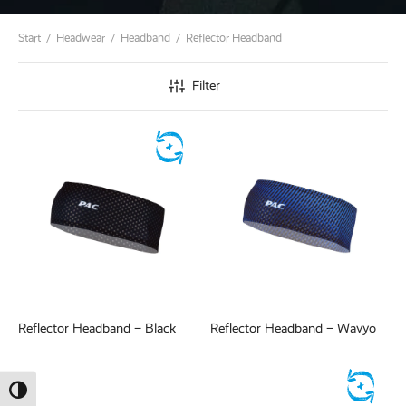
ed Fleece
Start
/
Headwear
/
Headband
/
Reflector Headband
Off
Filter
breaker
Reflector Headband – Black
Reflector Headband – Wavyo
Umschalten auf hohe Kontraste