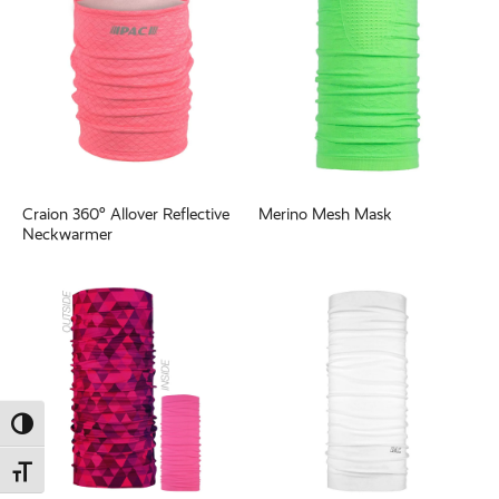
Craion 360° Allover Reflective
Merino Mesh Mask
Neckwarmer
Umschalten auf hohe Kontraste
Schrift vergrößern