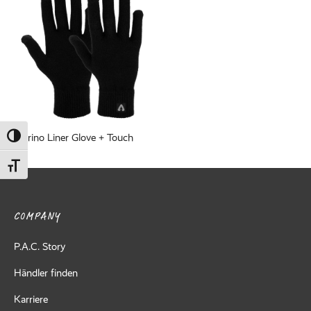
ed Fleece
Off
breaker
Merino Liner Glove + Touch
Umschalten auf hohe Kontraste
Schrift vergrößern
COMPANY
P.A.C. Story
Händler finden
Karriere