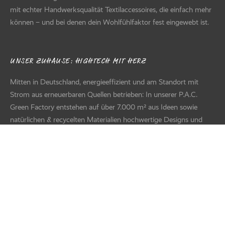
mit echter Handwerksqualität Textilaccessoires, die einfach mehr
können – und bei denen dein Wohlfühlfaktor fest eingewebt ist.
UNSER ZUHAUSE: HIGHTECH MIT HERZ
Mitten in Deutschland, energieeffizient und am Standort mit
Strom aus erneuerbaren Quellen betrieben: In unserer P.A.C.
Green Factory entstehen auf über 7.000 m² aus Ideen sowie
natürlichen & recycelten Materialien hochwertige Designs und
Produkte für den Handel – von der Entwicklung über Textildruck
und Näherei bis zur modernen Logistik. Hinter all dem steht ein
diverses Team voller Kreativität, Können und Herzblut.
FILTER
Suche nach Text
+