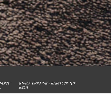
ANCE D
UNSER ZUHAUSE: HIGHTECH MIT
HERZ
.C.
Mitten in Deutschland, energieeffizient
ute
und am Standort mit Strom aus
en Cap
erneuerbaren Quellen betrieben: In