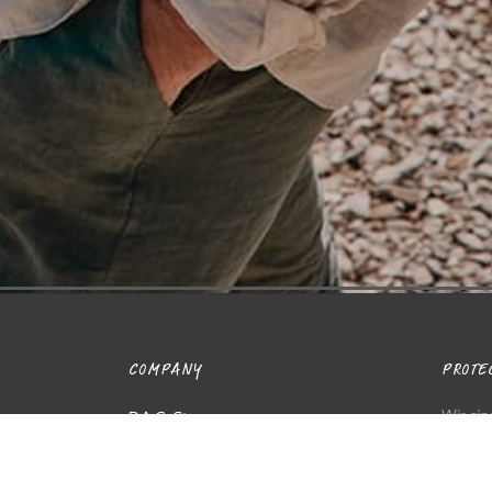
COMPANY
PROTEC
Wir sin
P.A.C. Story
familie
Händler finden
Leidens