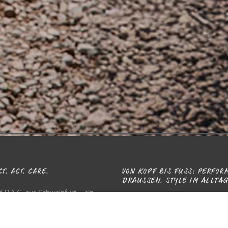
T. ACT. CARE.
VON KOPF BIS FUSS: PERFORM
RAUSSEN. STYLE IM ALLTAG.
d P.A.C. aus Schweinfurt – ein
Angefangen hat alles mit dem P.A
ngeführtes Label, das mit
Original Multifunktionstuch – he
chaft und frischen Ideen
begleiten wir dich von der leicht