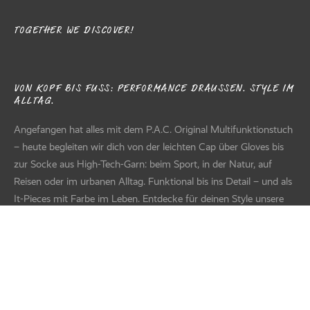
TOGETHER WE DISCOVER!
VON KOPF BIS FUSS: PERFORMANCE DRAUSSEN. STYLE IM AL
LTAG.
Angefangen hat alles mit dem P.A.C. Original Multifunktionstuch
– heute begleiten wir dich von der leichten Cap über Gloves bis
zur Socke aus High-Tech-Garn: beim Sport, in der Natur, auf
Reisen oder im urbanen Alltag. Funktional bis ins Detail – und als
It-Pieces mit Farbe im Leben. Entdecke für deinen Style unsere
Knitwear-Highlights - Premium Quality Made in
Germany/Europe.
WAS UNS BESONDERS MACHT
FILTER
Als moderner deutscher Familienbetrieb verbinden wir