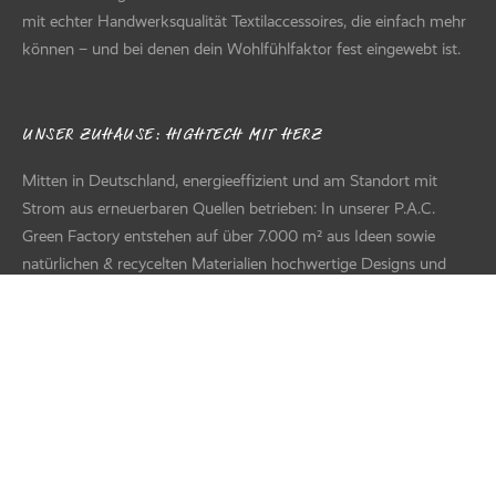
mit echter Handwerksqualität Textilaccessoires, die einfach mehr
können – und bei denen dein Wohlfühlfaktor fest eingewebt ist.
UNSER ZUHAUSE: HIGHTECH MIT HERZ
Mitten in Deutschland, energieeffizient und am Standort mit
Strom aus erneuerbaren Quellen betrieben: In unserer P.A.C.
Green Factory entstehen auf über 7.000 m² aus Ideen sowie
natürlichen & recycelten Materialien hochwertige Designs und
Produkte für den Handel – von der Entwicklung über Textildruck
und Näherei bis zur modernen Logistik. Hinter all dem steht ein
diverses Team voller Kreativität, Können und Herzblut.
FILTER
Suche nach Text
+