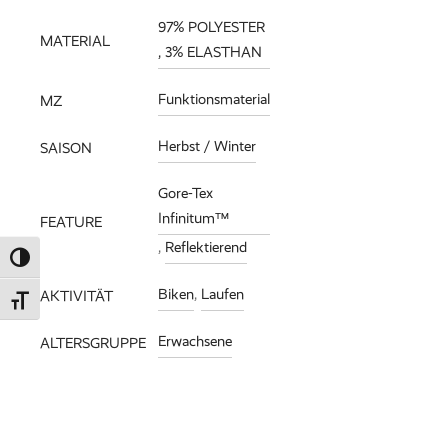
97% POLYESTER
MATERIAL
, 3% ELASTHAN
Funktionsmaterial
MZ
Herbst / Winter
SAISON
Gore-Tex
Infinitum™
FEATURE
,
Reflektierend
Umschalten auf hohe Kontraste
Biken
,
Laufen
AKTIVITÄT
Schrift vergrößern
Erwachsene
ALTERSGRUPPE