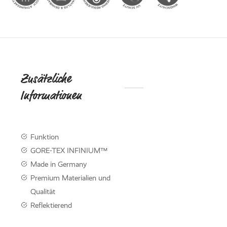
ed Fleece
Off
breaker
Zusätzliche
DIE
Informationen
NACHHALTI
KOLLEKTIO
KNITWE
Funktion
Mit der neuen Knitwear-
GORE-TEX INFINIUM™
werden Nachhaltigkeit 
Made in Germany
Funktionalität perfekt m
kombiniert.
Premium Materialien und
Qualität
Reflektierend
Knitwear entdec