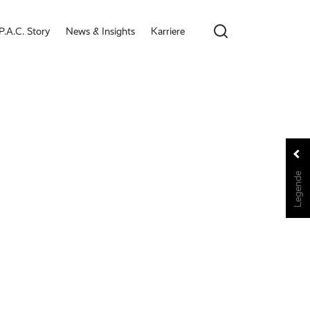
P.A.C. Story
News & Insights
Karriere
Legende
Legende