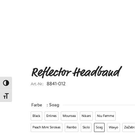
Reflector Headband
8841-012
Art.-Nr.:
Umschalten auf hohe Kontraste
Schrift vergrößern
Farbe
: Soag
Black
Enlines
Mounsea
Nikani
Niu Femme
Peach Mint Strokes
Reinbo
Skilo
Soag
Wavyo
ZeZebr