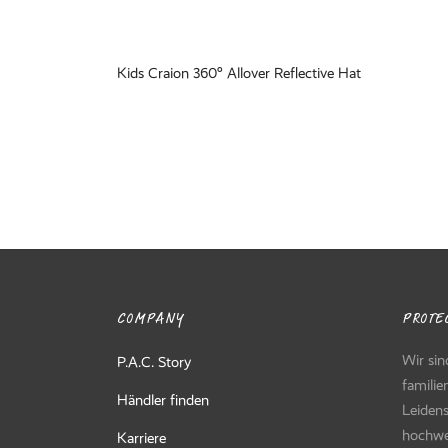
Kids Craion 360° Allover Reflective Hat
Kids B
Merino Fleece Beanie – Plum
Merino 