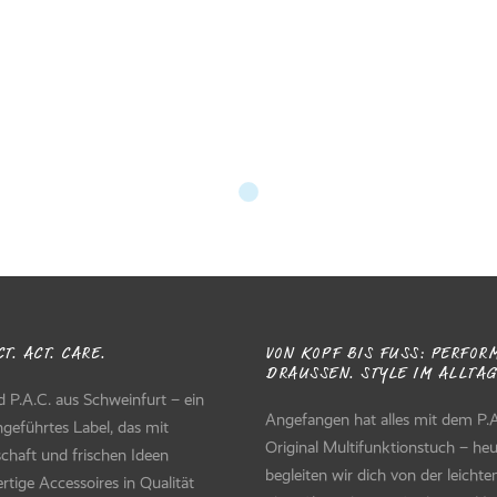
amboo Balaclava
Merino Fleece Beanie – Navy
Fleece Beanie – Olive
Merino Fleece Beanie – Multi Sto
Rock