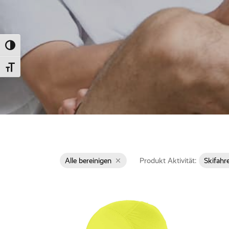
Umschalten auf hohe Kontraste
Schrift vergrößern
Alle bereinigen
Produkt Aktivität:
Skifahr