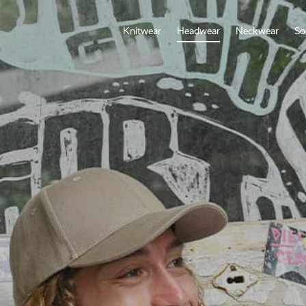
Knitwear
Headwear
Neckwear
So