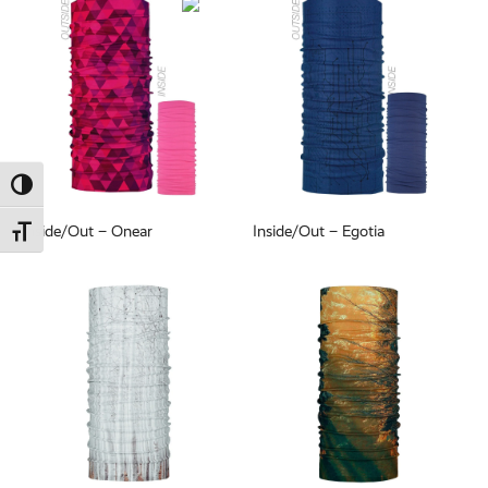
Umschalten auf hohe Kontraste
Inside/Out – Onear
Inside/Out – Egotia
Schrift vergrößern