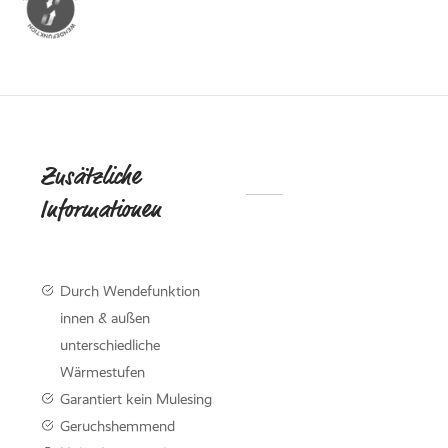
ed Fleece
Off
breaker
Zusätzliche
DIE
Informationen
NACHHALTI
KOLLEKTIO
KNITWE
Durch Wendefunktion
Mit der neuen Knitwear-
innen & außen
werden Nachhaltigkeit 
unterschiedliche
Funktionalität perfekt m
kombiniert.
Wärmestufen
Garantiert kein Mulesing
Geruchshemmend
Knitwear entdec