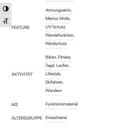
Umschalten auf hohe Kontraste
Atmungsaktiv
,
Merino Wolle
,
Schrift vergrößern
UV-Schutz
,
FEATURE
Wendefunktion
,
Windschutz
Biken
,
Fitness
,
Jagd
,
Laufen
,
Lifestyle
,
AKTIVITÄT
Skifahren
,
Wandern
Funktionsmaterial
MZ
Erwachsene
ALTERSGRUPPE