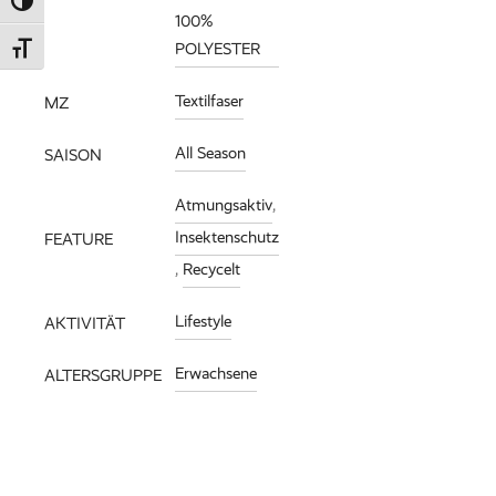
Umschalten auf hohe Kontraste
100%
POLYESTER
Schrift vergrößern
Textilfaser
MZ
All Season
SAISON
Atmungsaktiv
,
Insektenschutz
FEATURE
,
Recycelt
Lifestyle
AKTIVITÄT
Erwachsene
ALTERSGRUPPE