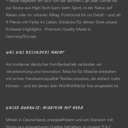
– heute begleiten wir dich von der leichten Cap über Gloves bis
zur Socke aus High-Tech-Garn: beim Sport, in der Natur, auf
Reisen oder im urbanen Alltag. Funktional bis ins Detail – und als
It-Pieces mit Farbe im Leben. Entdecke für deinen Style unsere
Knitwear-Highlights - Premium Quality Made in
Germany/Europe.
WAS UNS BESONDERS MACHT
Als moderner deutscher Familienbetrieb verbinden wir
Verantwortung und Innovation. Masche für Masche entstehen
mit echter Handwerksqualität Textilaccessoires, die einfach mehr
können – und bei denen dein Wohlfühlfaktor fest eingewebt ist.
UNSER ZUHAUSE: HIGHTECH MIT HERZ
Mitten in Deutschland, energieeffizient und am Standort mit
Strom aus erneuerbaren Quellen betrieben: In unserer P.A.C.