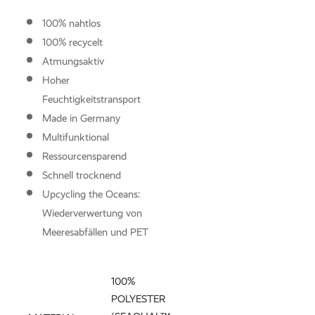
KNITWE
100% nahtlos
Mit der neuen Knitwear-
100% recycelt
werden Nachhaltigkeit 
Atmungsaktiv
Funktionalität perfekt m
kombiniert.
Hoher
Feuchtigkeitstransport
Made in Germany
Knitwear entdec
Multifunktional
Ressourcensparend
Schnell trocknend
Upcycling the Oceans:
Wiederverwertung von
Meeresabfällen und PET
100%
POLYESTER