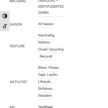
(SEAQUAL™
MATERIAL
ZERTIFIZIERTES
GARN)
Umschalten auf hohe Kontraste
All Season
SAISON
Schrift vergrößern
Nachhaltig
,
Nahtlos
,
FEATURE
Ocean Upcycling
,
Recycelt
Biken
,
Fitness
,
Jagd
,
Laufen
,
Lifestyle
,
AKTIVITÄT
Skifahren
,
Wandern
Textilfaser
MZ