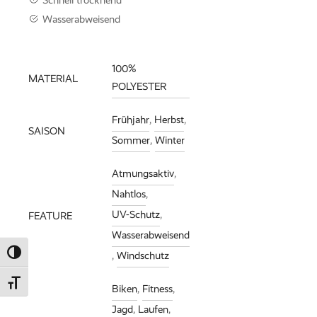
Wasserabweisend
100%
MATERIAL
POLYESTER
Frühjahr
,
Herbst
,
SAISON
Sommer
,
Winter
Atmungsaktiv
,
Nahtlos
,
UV-Schutz
,
FEATURE
Wasserabweisend
Umschalten auf hohe Kontraste
,
Windschutz
Schrift vergrößern
Biken
,
Fitness
,
Jagd
,
Laufen
,