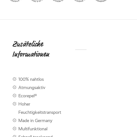
ed Fleece
Off
breaker
Zusätzliche
DIE
Informationen
NACHHALTI
KOLLEKTIO
KNITWE
100% nahtlos
Mit der neuen Knitwear-
Atmungsaktiv
werden Nachhaltigkeit 
Ecorepel®
Funktionalität perfekt m
kombiniert.
Hoher
Feuchtigkeitstransport
Made in Germany
Knitwear entdec
Multifunktional
Schnell trocknend