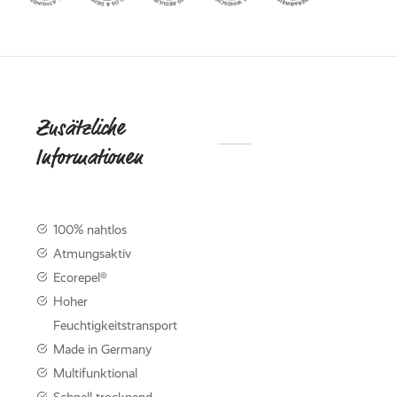
ed Fleece
Off
breaker
Zusätzliche
DIE
Informationen
NACHHALTI
KOLLEKTIO
KNITWE
100% nahtlos
Mit der neuen Knitwear-
Atmungsaktiv
werden Nachhaltigkeit 
Ecorepel®
Funktionalität perfekt m
kombiniert.
Hoher
Feuchtigkeitstransport
Made in Germany
Knitwear entdec
Multifunktional
Schnell trocknend