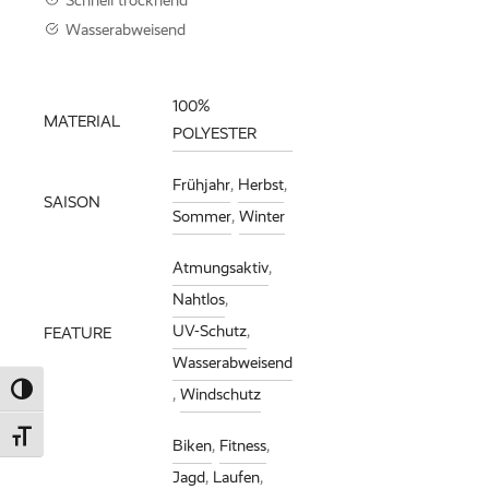
Wasserabweisend
100%
MATERIAL
POLYESTER
Frühjahr
,
Herbst
,
SAISON
Sommer
,
Winter
Atmungsaktiv
,
Nahtlos
,
UV-Schutz
,
FEATURE
Wasserabweisend
Umschalten auf hohe Kontraste
,
Windschutz
Schrift vergrößern
Biken
,
Fitness
,
Jagd
,
Laufen
,