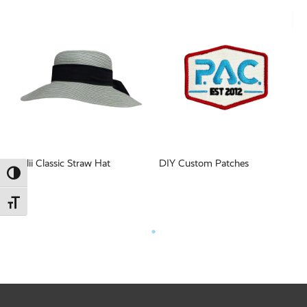
ed Fleece
Off
breaker
Kellii Classic Straw Hat
DIY Custom Patches
Umschalten auf hohe Kontraste
Schrift vergrößern