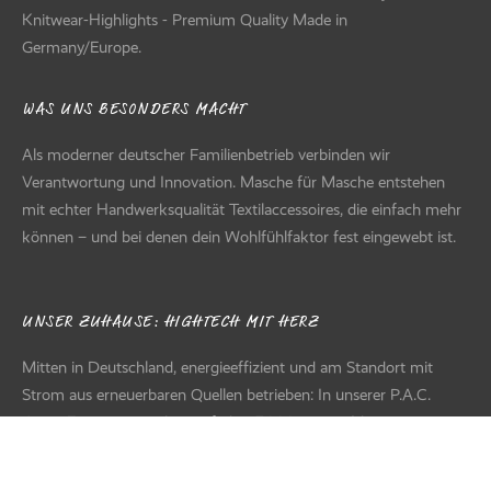
Knitwear-Highlights - Premium Quality Made in
Germany/Europe.
WAS UNS BESONDERS MACHT
Als moderner deutscher Familienbetrieb verbinden wir
Verantwortung und Innovation. Masche für Masche entstehen
mit echter Handwerksqualität Textilaccessoires, die einfach mehr
können – und bei denen dein Wohlfühlfaktor fest eingewebt ist.
UNSER ZUHAUSE: HIGHTECH MIT HERZ
Mitten in Deutschland, energieeffizient und am Standort mit
Strom aus erneuerbaren Quellen betrieben: In unserer P.A.C.
Green Factory entstehen auf über 7.000 m² aus Ideen sowie
natürlichen & recycelten Materialien hochwertige Designs und
Produkte für den Handel – von der Entwicklung über Textildruck