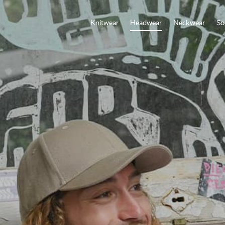
Knitwear
Headwear
Neckwear
So