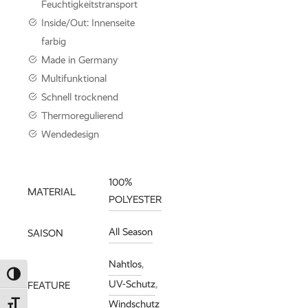
kombiniert.
Feuchtigkeitstransport
Inside/Out: Innenseite
farbig
Knitwear entdec
Made in Germany
Multifunktional
Schnell trocknend
Thermoregulierend
Wendedesign
100%
MATERIAL
POLYESTER
All Season
SAISON
Nahtlos
,
Umschalten auf hohe Kontraste
UV-Schutz
,
FEATURE
Windschutz
Schrift vergrößern