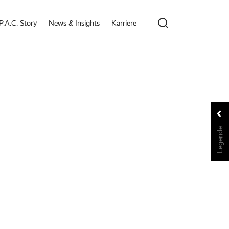
P.A.C. Story
News & Insights
Karriere
Legende
Legende