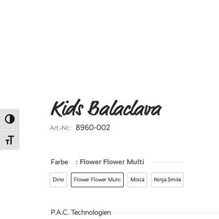
Kids Balaclava
Umschalten auf hohe Kontraste
8960-002
Art.-Nr.:
Schrift vergrößern
Farbe
: Flower Flower Multi
Dino
Flower Flower Multi
Misca
Ninja Smile
P.A.C. Technologien