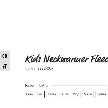
Kids Neckwarmer Fleec
Umschalten auf hohe Kontraste
Schrift vergrößern
8832-007
Art.-Nr.:
Farbe
: Latiu
Fallea
Latiu
Papilia
Pazzen
Picys
Starius
Stellana