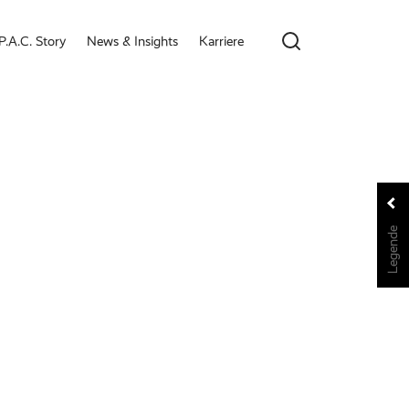
P.A.C. Story
News & Insights
Karriere
Legende
Legende