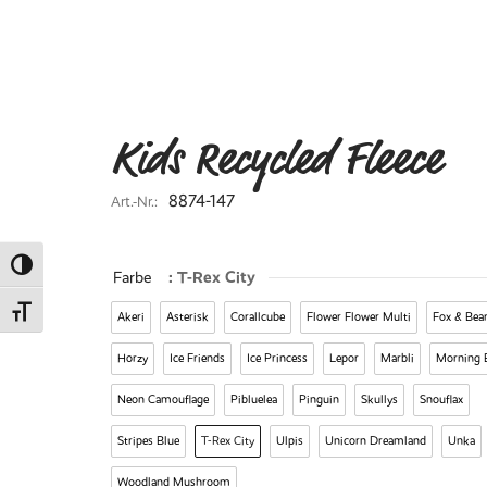
Kids Recycled Fleece
8874-147
Art.-Nr.:
Umschalten auf hohe Kontraste
Farbe
: T-Rex City
Schrift vergrößern
Akeri
Asterisk
Corallcube
Flower Flower Multi
Fox & Bea
Horzy
Ice Friends
Ice Princess
Lepor
Marbli
Morning 
Neon Camouflage
Pibluelea
Pinguin
Skullys
Snouflax
Stripes Blue
T-Rex City
Ulpis
Unicorn Dreamland
Unka
Woodland Mushroom