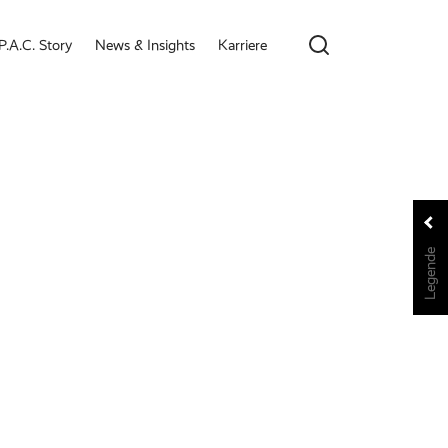
P.A.C. Story
News & Insights
Karriere
Legende
Legende