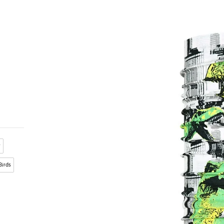
r
Birds