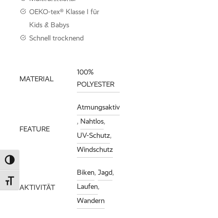
OEKO-tex® Klasse I für
Kids & Babys
Schnell trocknend
100%
MATERIAL
POLYESTER
Atmungsaktiv
,
Nahtlos
,
FEATURE
UV-Schutz
,
Windschutz
Umschalten auf hohe Kontraste
Biken
,
Jagd
,
Schrift vergrößern
Laufen
,
AKTIVITÄT
Wandern