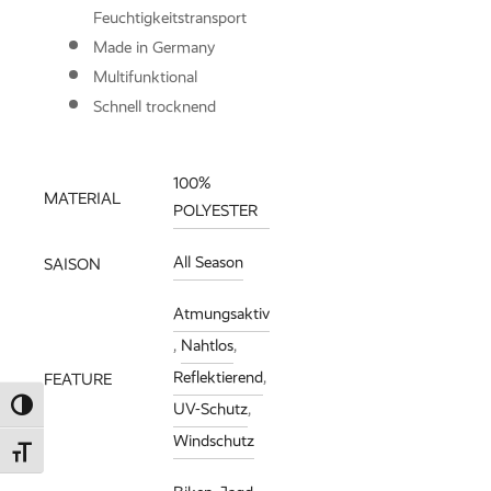
Feuchtigkeitstransport
Knitwear entdec
Made in Germany
Multifunktional
Schnell trocknend
100%
MATERIAL
POLYESTER
All Season
SAISON
Atmungsaktiv
,
Nahtlos
,
Reflektierend
,
FEATURE
UV-Schutz
,
Umschalten auf hohe Kontraste
Windschutz
Schrift vergrößern