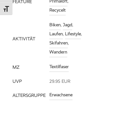
Primaloft
,
FEATURE
Schrift vergrößern
Recycelt
Biken
,
Jagd
,
Laufen
,
Lifestyle
,
AKTIVITÄT
Skifahren
,
Wandern
Textilfaser
MZ
UVP
29.95 EUR
Erwachsene
ALTERSGRUPPE