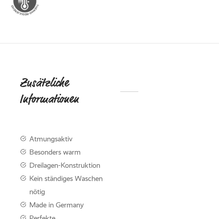
ed Fleece
Off
breaker
Zusätzliche
DIE
Informationen
NACHHALTI
KOLLEKTIO
KNITWE
Atmungsaktiv
Mit der neuen Knitwear-
Besonders warm
werden Nachhaltigkeit 
Dreilagen-Konstruktion
Funktionalität perfekt m
kombiniert.
Kein ständiges Waschen
nötig
Made in Germany
Knitwear entdec
Perfekte