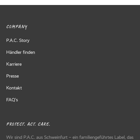
COMPANY
P.A.C. Story
Händler finden
Karriere
Presse
Kontakt
FAQ’s
PROTECT. ACT. CARE.
Wir sind P.A.C. aus Schweinfurt – ein familiengeführtes Label, das