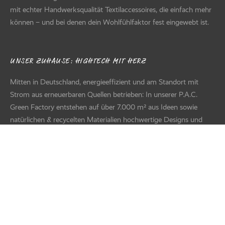
mit echter Handwerksqualität Textilaccessoires, die einfach mehr
können – und bei denen dein Wohlfühlfaktor fest eingewebt ist.
UNSER ZUHAUSE: HIGHTECH MIT HERZ
Mitten in Deutschland, energieeffizient und am Standort mit
Strom aus erneuerbaren Quellen betrieben: In unserer P.A.C.
Green Factory entstehen auf über 7.000 m² aus Ideen sowie
natürlichen & recycelten Materialien hochwertige Designs und
Produkte für den Handel – von der Entwicklung über Textildruck
und Näherei bis zur modernen Logistik. Hinter all dem steht ein
diverses Team voller Kreativität, Können und Herzblut.
FILTER
Suche nach Text
+