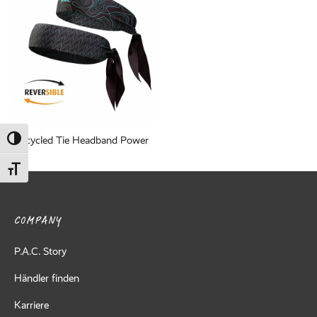
ed Fleece
Off
breaker
Recycled Tie Headband Power
Umschalten auf hohe Kontraste
Schrift vergrößern
COMPANY
P.A.C. Story
Händler finden
Karriere