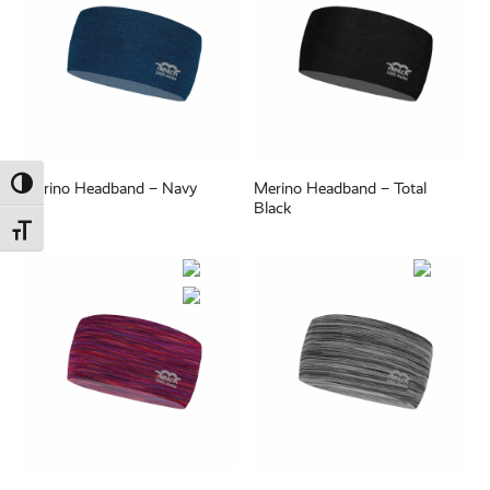
Umschalten auf hohe Kontraste
Merino Headband – Navy
Merino Headband – Total
Black
Schrift vergrößern