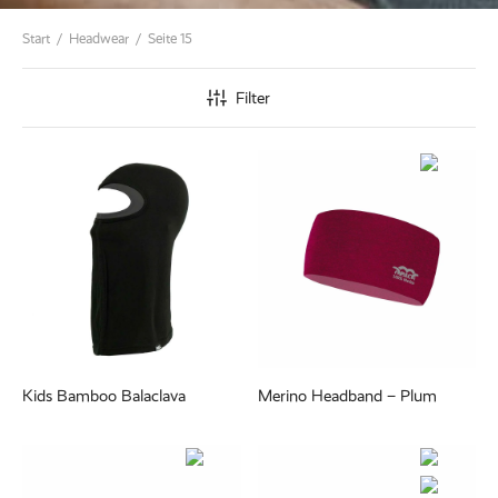
Start
/
Headwear
/
Seite 15
Filter
Kids Bamboo Balaclava
Merino Headband – Plum