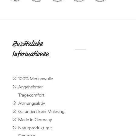
ed Fleece
Off
breaker
Zusätzliche
DIE
Informationen
NACHHALTI
KOLLEKTIO
KNITWE
100% Merinowolle
Mit der neuen Knitwear-
Angenehmer
werden Nachhaltigkeit 
Tragekomfort
Funktionalität perfekt m
kombiniert.
Atmungsaktiv
Garantiert kein Mulesing
Made in Germany
Knitwear entdec
Naturprodukt mit
Funktion