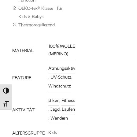
OEKO-tex® Klasse I für
Kids & Babys
Thermoregulierend
100% WOLLE
MATERIAL
(MERINO)
Atmungsaktiv
,
UV-Schutz
,
FEATURE
Windschutz
Umschalten auf hohe Kontraste
Biken
,
Fitness
Schrift vergrößern
,
Jagd
,
Laufen
AKTIVITÄT
,
Wandern
Kids
ALTERSGRUPPE