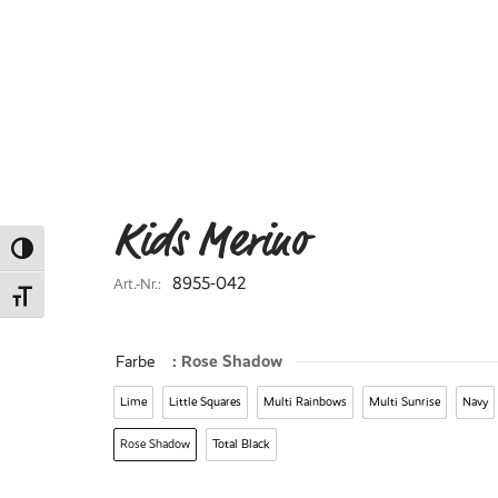
Kids Merino
Umschalten auf hohe Kontraste
8955-042
Art.-Nr.:
Schrift vergrößern
Farbe
: Rose Shadow
Lime
Little Squares
Multi Rainbows
Multi Sunrise
Navy
Rose Shadow
Total Black