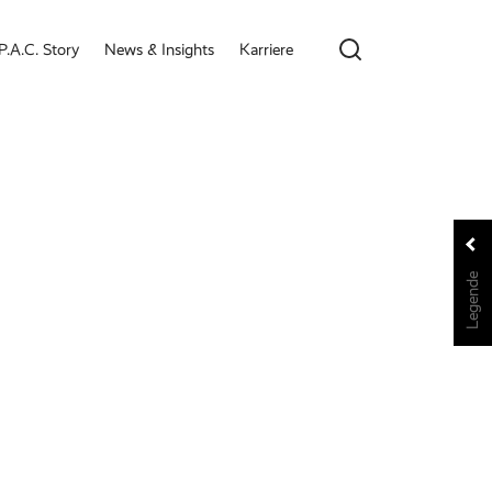
P.A.C. Story
News & Insights
Karriere
Legende
Legende