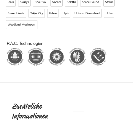
Riara
Skullys
Snouflax
Soccer
Solettia
Space Bound
Stellar
ed Fleece
Sweet Hearts
T-Rex City
Udere
Ulpis
Unicorn Dreamland
Unka
Off
Woodland Mushroom
breaker
P.A.C. Technologien
Zusätzliche
DIE
Informationen
NACHHALTI
KOLLEKTIO