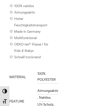
KNITWE
100% nahtlos
Mit der neuen Knitwear-
Atmungsaktiv
werden Nachhaltigkeit 
Hoher
Funktionalität perfekt m
kombiniert.
Feuchtigkeitstransport
Made in Germany
Multifunktional
Knitwear entdec
OEKO-tex® Klasse I für
Kids & Babys
Schnell trocknend
100%
MATERIAL
POLYESTER
Atmungsaktiv
Umschalten auf hohe Kontraste
,
Nahtlos
,
FEATURE
Schrift vergrößern
UV-Schutz
,