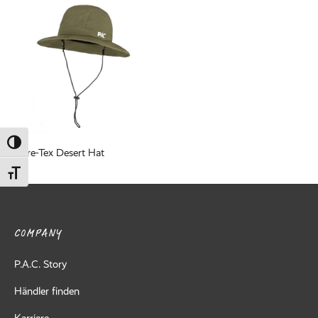
ed Fleece
Off
breaker
Umschalten auf hohe Kontraste
Gore-Tex Desert Hat
Schrift vergrößern
COMPANY
P.A.C. Story
Händler finden
Karriere