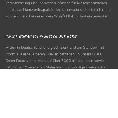
Verantwortung und Innovation. Masche für Masche entstehen
mit echter Handwerksqualität Textilaccessoires, die einfach mehr
können – und bei denen dein Wohlfühlfaktor fest eingewebt ist.
UNSER ZUHAUSE: HIGHTECH MIT HERZ
Mitten in Deutschland, energieeffizient und am Standort mit
Strom aus erneuerbaren Quellen betrieben: In unserer P.A.C.
Green Factory entstehen auf über 7.000 m² aus Ideen sowie
natürlichen & recycelten Materialien hochwertige Designs und
Produkte für den Handel – von der Entwicklung über Textildruck
und Näherei bis zur modernen Logistik. Hinter all dem steht ein
diverses Team voller Kreativität, Können und Herzblut.
FILTER
Suche nach Text
+