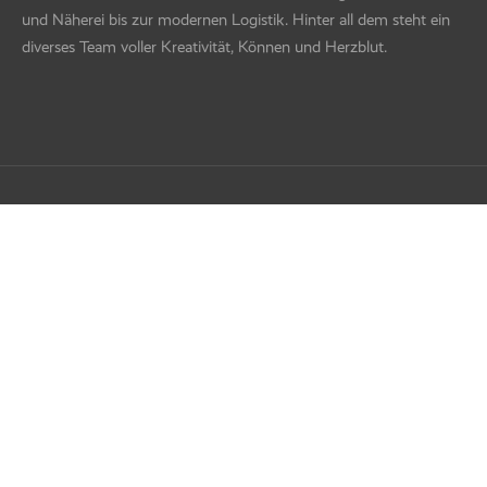
und Näherei bis zur modernen Logistik. Hinter all dem steht ein
diverses Team voller Kreativität, Können und Herzblut.
Impressum
Datenschutz
AGB
FILTER
Barrierefreiheitserklärung
Suche nach Text
+
Wir gendern nicht durchgehend; angesprochen sind stets alle Geschlechter
Feature
+
(m/w/d).
©Copyright P.A.C. 2026. All rights reserved.
Antibakteriell
Aktivität
+