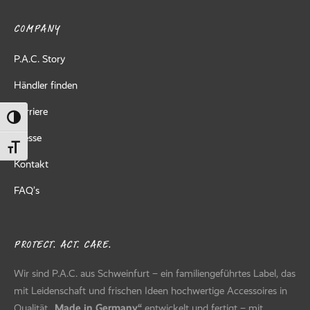
ed Fleece
COMPANY
Off
P.A.C. Story
breaker
Händler finden
Karriere
Umschalten auf hohe Kontraste
Presse
Schrift vergrößern
Kontakt
FAQ’s
PROTECT. ACT. CARE.
Wir sind P.A.C. aus Schweinfurt – ein familiengeführtes Label, das
mit Leidenschaft und frischen Ideen hochwertige Accessoires in
Qualität
„Made in Germany“
entwickelt und fertigt – mit