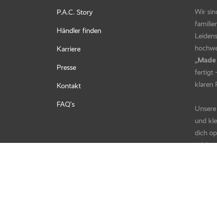
Wir sin
P.A.C. Story
familie
Händler finden
Leidens
hochwer
Karriere
„Made
Presse
fertigt
klaren 
Kontakt
FAQ’s
Unsere 
und kle
dich o
schütze
begleit
Verantw
TOGET