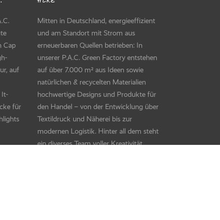
HERZ
.C.
Mitten in Deutschland, energieeffizient
ute
und am Standort mit Strom aus
en Cap
erneuerbaren Quellen betrieben: In
gh-
unserer P.A.C. Green Factory entstehen
ur, auf
auf über 7.000 m² aus Ideen sowie
natürlichen & recycelten Materialien
It-
hochwertige Designs und Produkte für
cke für
den Handel – von der Entwicklung über
hlights
Textildruck und Näherei bis zur
modernen Logistik. Hinter all dem steht
ein diverses Team voller Kreativität,
Können und Herzblut.
etrieb
d