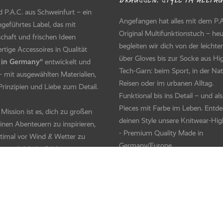
RAUSSEN. STYLE IM ALLTAG.
d P.A.C. aus Schweinfurt – ein
Angefangen hat alles mit dem P.A
ngeführtes Label, das mit
Original Multifunktionstuch – he
chaft und frischen Ideen
begleiten wir dich von der leicht
tige Accessoires in Qualität
über Gloves bis zur Socke aus Hi
 in Germany“
entwickelt und
Tech-Garn: beim Sport, in der Nat
 – mit ausgewählten Materialien,
Reisen oder im urbanen Alltag.
Prinzipien und Liebe zum Detail.
Funktional bis ins Detail – und als 
Pieces mit Farbe im Leben. Entde
Mission ist es, dich zu großen
deinen Style unsere Knitwear-Hig
inen Abenteuern zu inspirieren,
- Premium Quality Made in
ptimal vor Wind & Wetter zu
Germany/Europe.
n und dabei stilsicher zu
en – mit Anspruch an
ortung und fairen Standards.
WAS UNS BESONDERS MACHT
Als moderner deutscher Familienb
HER WE DISCOVER!
verbinden wir Verantwortung un
Innovation. Masche für Masche