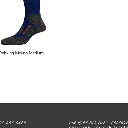
 Trekking Merino Medium
T. ACT. CARE.
VON KOPF BIS FUSS: PERFORM