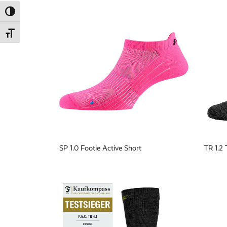
Umschalten auf hohe Kontraste
Schrift vergrößern
SP 1.0 Footie Active Short
TR 1.2 