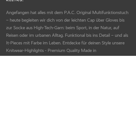
Angefangen hat alles mit dem P.A.C. Original Multifunktionstuch
– heute begleiten wir dich von der leichten Cap über Gloves bis
zur Socke aus High-Tech-Garn: beim Sport, in der Natur, auf
Reisen oder im urbanen Alltag. Funktional bis ins Detail – und als
It-Pieces mit Farbe im Leben. Entdecke für deinen Style unsere
Knitwear-Highlights - Premium Quality Made in
Germany/Europe.
WAS UNS BESONDERS MACHT
Als moderner deutscher Familienbetrieb verbinden wir
FILTER
Verantwortung und Innovation. Masche für Masche entstehen
mit echter Handwerksqualität Textilaccessoires, die einfach mehr
Suche nach Text
+
können – und bei denen dein Wohlfühlfaktor fest eingewebt ist.
Kategorien
+
PRODUKTKATEGORIEN
Feature
+
UNSER ZUHAUSE: HIGHTECH MIT HERZ