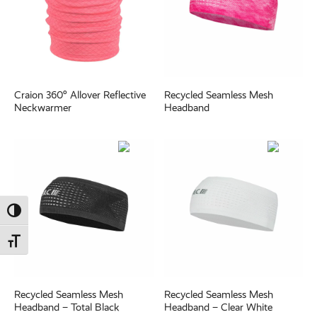
Craion 360° Allover Reflective
Recycled Seamless Mesh
Neckwarmer
Headband
Umschalten auf hohe Kontraste
Schrift vergrößern
Recycled Seamless Mesh
Recycled Seamless Mesh
Headband – Total Black
Headband – Clear White