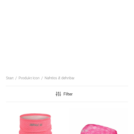
ed Fleece
Off
breaker
Start
/
Produkt Icon
/
Nahtlos & dehnbar
Filter